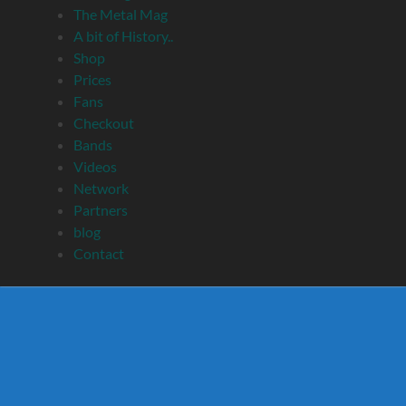
The Metal Mag
A bit of History..
Shop
Prices
Fans
Checkout
Bands
Videos
Network
Partners
blog
Contact