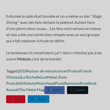
Enfumée la salle était bondée et on a même vu des “
Stage
Diving
” avec des fans léchant le plafond. Autant faire
d’une pierre deux coups… Les fans sont venues en masse
et cela a été une soirée bien remplie avec un seul groupe
qui a fait exploser la foule en délire.
Le lendemain ils remettaient ça!!! Alors n’hésitez pas à les
suivre
Mobutu
c’est de la bombe!
Tagged
2018
Autour de minuit
concert
France
Franck
Michaud
La Rochelle
Live
Metal Zone
Prod.666
Mobotu
Motorhead
Punk
Ramones
Rock
Rock
Assault
The Metal Mag
SHARE
SHARE
PIN IT
SHARE