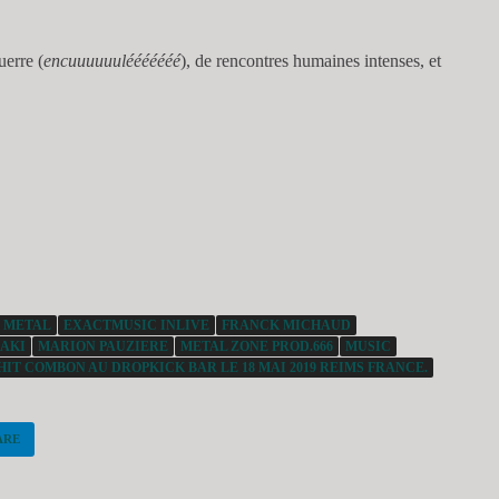
uerre (
encuuuuuulééééééé
), de rencontres humaines intenses, et
 METAL
EXACTMUSIC INLIVE
FRANCK MICHAUD
 AKI
MARION PAUZIERE
METAL ZONE PROD.666
MUSIC
HIT COMBON AU DROPKICK BAR LE 18 MAI 2019 REIMS FRANCE.
ARE