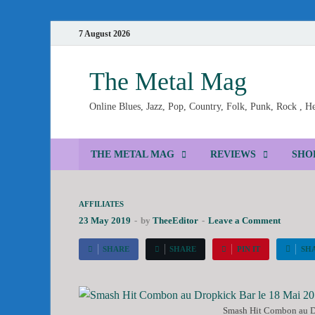
7 August 2026
The Metal Mag
Online Blues, Jazz, Pop, Country, Folk, Punk, Rock , 
THE METAL MAG
REVIEWS
SHO
AFFILIATES
23 May 2019
-
by
TheeEditor
-
Leave a Comment
SHARE
SHARE
PIN IT
SH
Smash Hit Combon au Dr