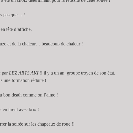
a été un choix déterminant pour la réussite de cette soirée !
is pas que… !
en tête d’affiche.
ouze et de la chaleur… beaucoup de chaleur !
e par
LEZ ARTS AKI
!! il y a un an, groupe troyen de son état,
ns une formation réduite !
 du bon death comme on l’aime !
s’en tirent avec brio !
rrer la soirée sur les chapeaux de roue !!