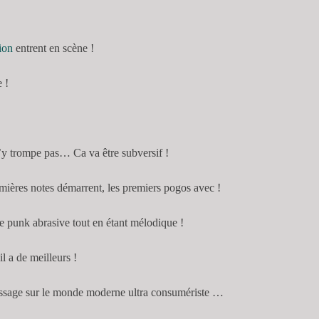
ion
entrent en scène !
 !
’y trompe pas… Ca va être subversif !
emières notes démarrent, les premiers pogos avec !
e punk abrasive tout en étant mélodique !
l a de meilleurs !
ssage sur le monde moderne ultra consumériste …