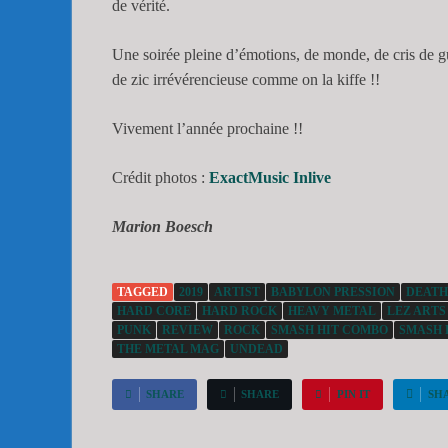
de vérité.
Une soirée pleine d’émotions, de monde, de cris de g
de zic irrévérencieuse comme on la kiffe !!
Vivement l’année prochaine !!
Crédit photos :
ExactMusic Inlive
Marion Boesch
TAGGED
2019
ARTIST
BABYLON PRESSION
DEATH
HARD CORE
HARD ROCK
HEAVY METAL
LEZ ARTS
PUNK
REVIEW
ROCK
SMASH HIT COMBO
SMASH 
THE METAL MAG
UNDEAD
SHARE
SHARE
PIN IT
SH